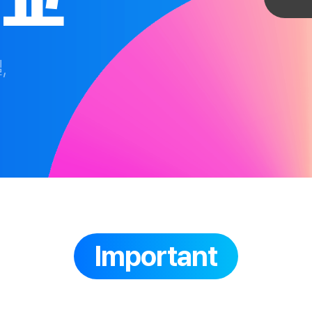
,
Important